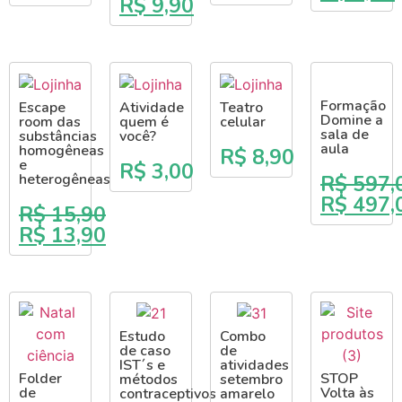
R$
9,90
Formação
Escape
Atividade
Teatro
Domine a
room das
quem é
celular
sala de
substâncias
você?
aula
homogêneas
R$
8,90
e
R$
3,00
heterogêneas
R$
597,
R$
497,
R$
15,90
R$
13,90
Estudo
Combo
de caso
de
IST´s e
atividades
Folder
STOP
métodos
setembro
de
Volta às
contraceptivos
amarelo