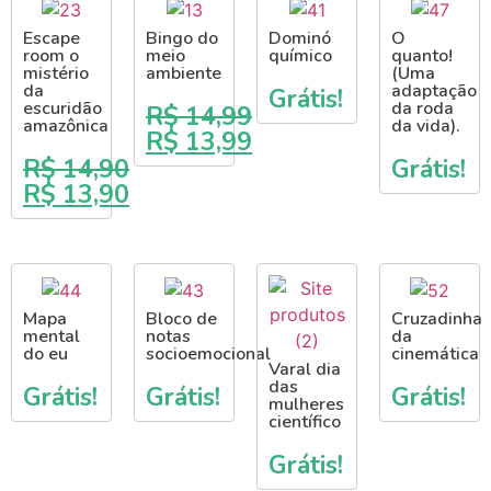
Escape
Bingo do
Dominó
O
room o
meio
químico
quanto!
mistério
ambiente
(Uma
da
adaptação
Grátis!
escuridão
da roda
R$
14,99
amazônica
da vida).
R$
13,99
R$
14,90
Grátis!
R$
13,90
Mapa
Bloco de
Cruzadinha
mental
notas
da
do eu
socioemocional
cinemática
Varal dia
das
Grátis!
Grátis!
Grátis!
mulheres
científico
Grátis!