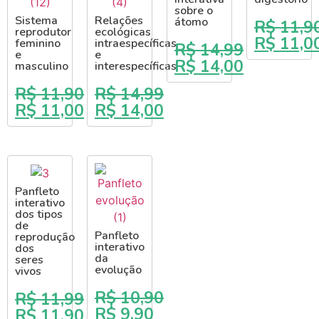
sobre o
Sistema
Relações
átomo
R$
11,9
reprodutor
ecológicas
R$
11,0
feminino
intraespecíficas
R$
14,99
e
e
R$
14,00
masculino
interespecíficas
R$
11,90
R$
14,99
R$
11,00
R$
14,00
Panfleto
interativo
dos tipos
de
Panfleto
reprodução
interativo
dos
da
seres
evolução
vivos
R$
10,90
R$
11,99
R$
9,90
R$
11,90