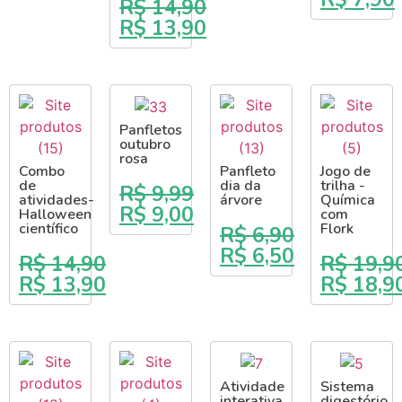
R$
14,90
R$
13,90
Panfletos
outubro
rosa
Combo
Panfleto
Jogo de
de
dia da
trilha -
R$
9,99
atividades-
árvore
Química
R$
9,00
Halloween
com
científico
Flork
R$
6,90
R$
6,50
R$
14,90
R$
19,9
R$
13,90
R$
18,9
Atividade
Sistema
interativa
digestório