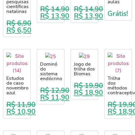
pesquisas
aulas
científicas
R$
14,90
R$
14,90
natalinas
Grátis!
R$
13,90
R$
13,90
R$
6,90
R$
6,50
Dominó
Jogo de
do
trilha dos
sistema
Biomas
Estudos
Trilha
endócrino
de caso
dos
R$
19,90
novembro
métodos
R$
12,90
R$
18,90
azul
contracepti
R$
11,90
R$
11,90
R$
19,9
R$
10,90
R$
18,9