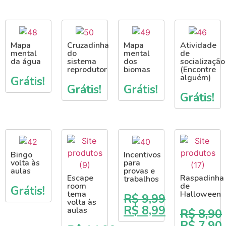
Mapa
Cruzadinha
Mapa
Atividade
mental
do
mental
de
da água
sistema
dos
socialização
reprodutor
biomas
(Encontre
alguém)
Grátis!
Grátis!
Grátis!
Grátis!
Bingo
Incentivos
volta às
para
aulas
provas e
Escape
Raspadinha
trabalhos
room
de
Grátis!
tema
Halloween
R$
9,99
volta às
R$
8,99
aulas
R$
8,90
R$
7,90