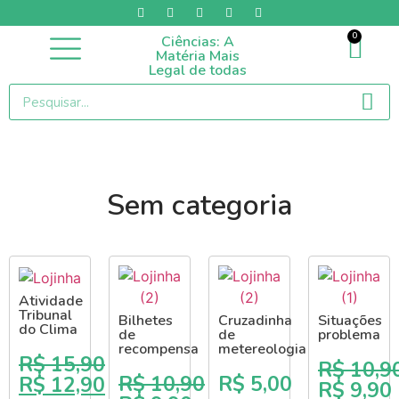
0
Ciências: A
Categorias / Produtos
Matéria Mais
Legal de todas
Sem categoria
Atividade
Tribunal
Bilhetes
Cruzadinha
Situações
do Clima
de
de
problema
recompensa
metereologia
R$
15,90
R$
10,9
R$
10,90
R$
5,00
R$
12,90
R$
9,90